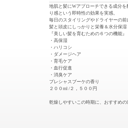
地肌と髪にWアプローチできる成分を
り感という即時性の効果を実感。
毎日のスタイリングやドライヤーの前
髪と頭皮にしっかりと栄養＆水分保湿
『美しい髪を育むための６つの機能』
・高保湿
・ハリコシ
・ダメージヘア
・育毛ケア
・血行促進
・消臭ケア
プレシャスブーケの香り
２００ml /２，５００円
乾燥しやすいこの時期に、おすすめの